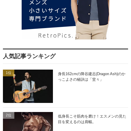
人気記事ランキング
1位
身長162cmの降谷建志(Dragon Ash)のか
っこよさの秘訣は「堂々」
2位
低身長こそ筋肉を磨け！エスメンの見た
目を変えるのは肩幅。