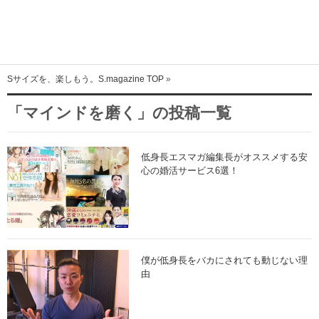
Sサイズを、楽しもう。S.magazine TOP
»
トップ
「マインドを磨く」の投稿一覧
注目記事
人気記事
低身長エスマガ編集長がオススメする安
心の婚活サービス6選！
ファッション特集
カラダを磨く
外見を磨く
僕が低身長をバカにされても動じない理
由
マインドを磨く