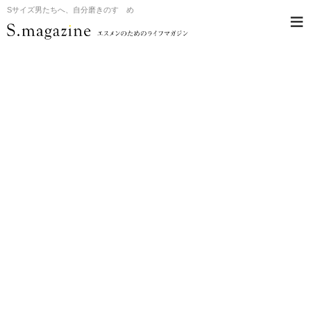
Sサイズ男たちへ、自分磨きのすゝめ
≡