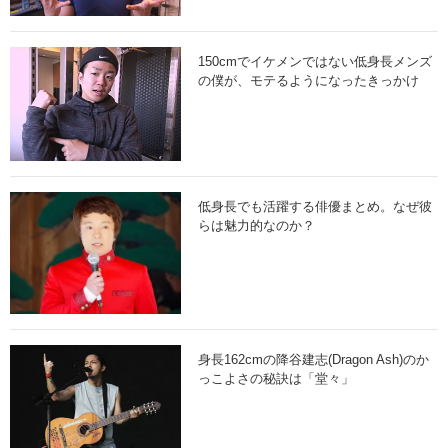
ビジネス力を磨く
お問い合わせ
150cmでイケメンではない低身長メンズ
の僕が、モテるようになったきっかけ
低身長でも活躍する俳優まとめ。なぜ彼
らは魅力的なのか？
身長162cmの降谷建志(Dragon Ash)のか
っこよさの秘訣は「堂々」