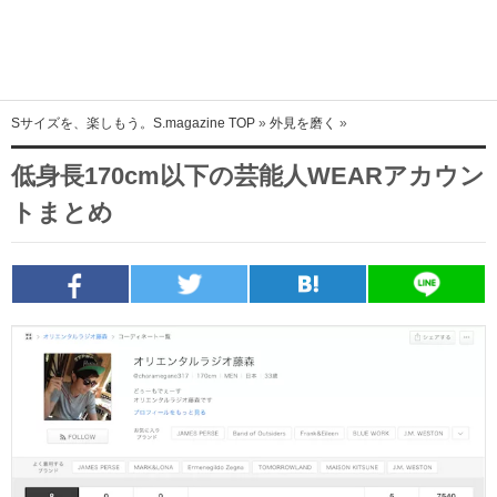
Sサイズを、楽しもう。S.magazine TOP
»
外見を磨く
»
トップ
低身長170cm以下の芸能人WEARアカウン
注目記事
トまとめ
人気記事
ファッション特集
カラダを磨く
外見を磨く
マインドを磨く