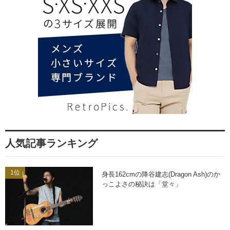
人気記事ランキング
1位
身長162cmの降谷建志(Dragon Ash)のか
っこよさの秘訣は「堂々」