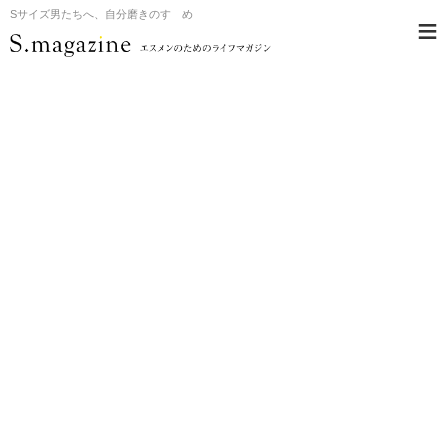
Sサイズ男たちへ、自分磨きのすゝめ
≡